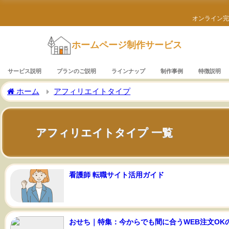
オンライン完
ホームページ制作サービス
サービス説明
プランのご説明
ラインナップ
制作事例
特徴説明
ホーム
アフィリエイトタイプ
アフィリエイトタイプ 一覧
看護師 転職サイト活用ガイド
おせち｜特集：今からでも間に合うWEB注文OK